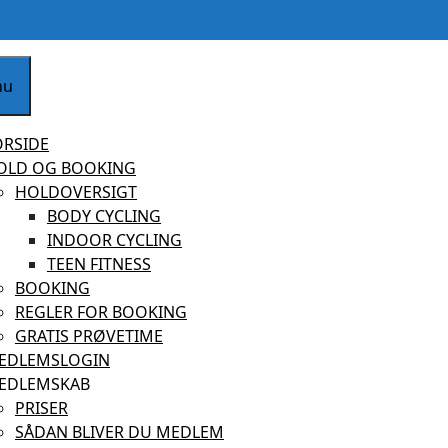
info@hojby-
info@hojby-fitness.dk
fitness.dk
nu
ORSIDE
OLD OG BOOKING
HOLDOVERSIGT
BODY CYCLING
INDOOR CYCLING
TEEN FITNESS
BOOKING
REGLER FOR BOOKING
GRATIS PRØVETIME
EDLEMSLOGIN
EDLEMSKAB
PRISER
SÅDAN BLIVER DU MEDLEM