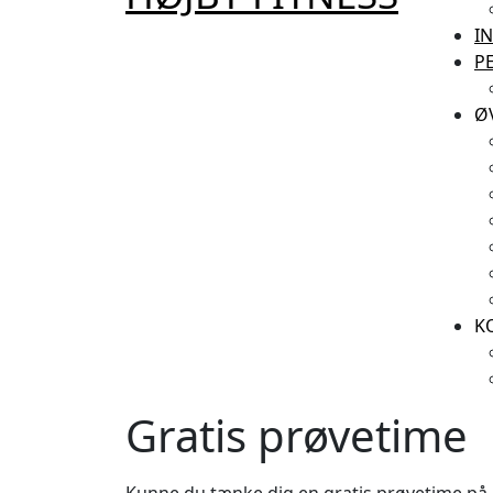
I
P
Ø
K
Gratis prøvetime