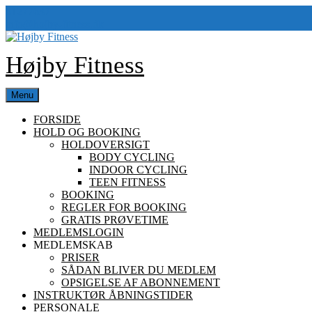
Skip
61277637
61277637
to
info@hojby-
info@hojby-fitness.dk
content
fitness.dk
Højby Fitness
Menu
FORSIDE
HOLD OG BOOKING
HOLDOVERSIGT
BODY CYCLING
INDOOR CYCLING
TEEN FITNESS
BOOKING
REGLER FOR BOOKING
GRATIS PRØVETIME
MEDLEMSLOGIN
MEDLEMSKAB
PRISER
SÅDAN BLIVER DU MEDLEM
OPSIGELSE AF ABONNEMENT
INSTRUKTØR ÅBNINGSTIDER
PERSONALE