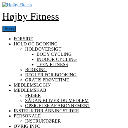
Skip
to
Højby Fitness
content
Menu
FORSIDE
HOLD OG BOOKING
HOLDOVERSIGT
BODY CYCLING
INDOOR CYCLING
TEEN FITNESS
BOOKING
REGLER FOR BOOKING
GRATIS PRØVETIME
MEDLEMSLOGIN
MEDLEMSKAB
PRISER
SÅDAN BLIVER DU MEDLEM
OPSIGELSE AF ABONNEMENT
INSTRUKTØR ÅBNINGSTIDER
PERSONALE
INSTRUKTØRER
ØVRIG INFO