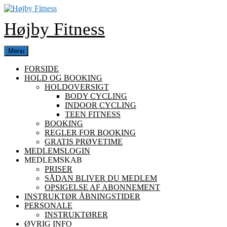
Skip
to
Højby Fitness
content
Menu
FORSIDE
HOLD OG BOOKING
HOLDOVERSIGT
BODY CYCLING
INDOOR CYCLING
TEEN FITNESS
BOOKING
REGLER FOR BOOKING
GRATIS PRØVETIME
MEDLEMSLOGIN
MEDLEMSKAB
PRISER
SÅDAN BLIVER DU MEDLEM
OPSIGELSE AF ABONNEMENT
INSTRUKTØR ÅBNINGSTIDER
PERSONALE
INSTRUKTØRER
ØVRIG INFO