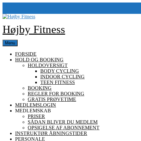
Skip
61277637
61277637
to
info@hojby-
info@hojby-fitness.dk
content
fitness.dk
Højby Fitness
Menu
FORSIDE
HOLD OG BOOKING
HOLDOVERSIGT
BODY CYCLING
INDOOR CYCLING
TEEN FITNESS
BOOKING
REGLER FOR BOOKING
GRATIS PRØVETIME
MEDLEMSLOGIN
MEDLEMSKAB
PRISER
SÅDAN BLIVER DU MEDLEM
OPSIGELSE AF ABONNEMENT
INSTRUKTØR ÅBNINGSTIDER
PERSONALE