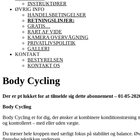
INSTRUKTØRER
ØVRIG INFO
HANDELSBETINGELSER
RETNINGSLINJER:
GRATIS…
RART AF VIDE
KAMERA OVERVÅGNING
PRIVATLIVSPOLITIK
GALLERI
KONTAKT
BESTYRELSEN
KONTAKT OS
Body Cycling
Der er pt lukket for at tilmelde sig dette abonnement – 01-05-202
Body Cycling
Body Cycling er for dig, der ønsker at kombinere konditionstræning me
og kontrolleret – med eller uden vægte.
Du træner hele kroppen med særligt fokus på stabilitet og balance. Ø
finpudse teknikken undervejs.