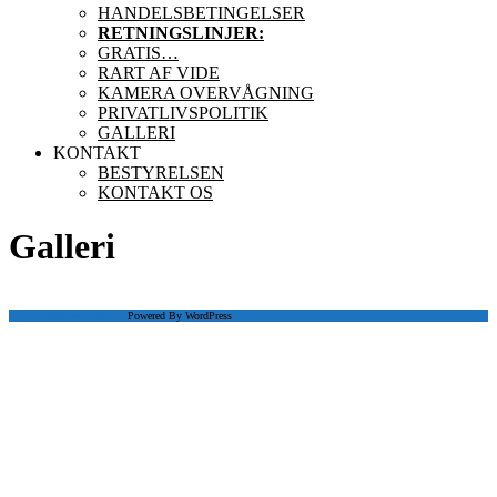
HANDELSBETINGELSER
RETNINGSLINJER:
GRATIS…
RART AF VIDE
KAMERA OVERVÅGNING
PRIVATLIVSPOLITIK
GALLERI
KONTAKT
BESTYRELSEN
KONTAKT OS
Galleri
Scroll
Fitness WordPress Theme
Powered By WordPress
Up