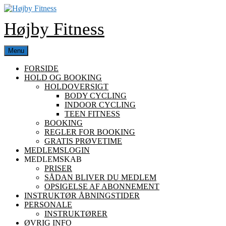
Skip
to
Højby Fitness
content
Menu
FORSIDE
HOLD OG BOOKING
HOLDOVERSIGT
BODY CYCLING
INDOOR CYCLING
TEEN FITNESS
BOOKING
REGLER FOR BOOKING
GRATIS PRØVETIME
MEDLEMSLOGIN
MEDLEMSKAB
PRISER
SÅDAN BLIVER DU MEDLEM
OPSIGELSE AF ABONNEMENT
INSTRUKTØR ÅBNINGSTIDER
PERSONALE
INSTRUKTØRER
ØVRIG INFO